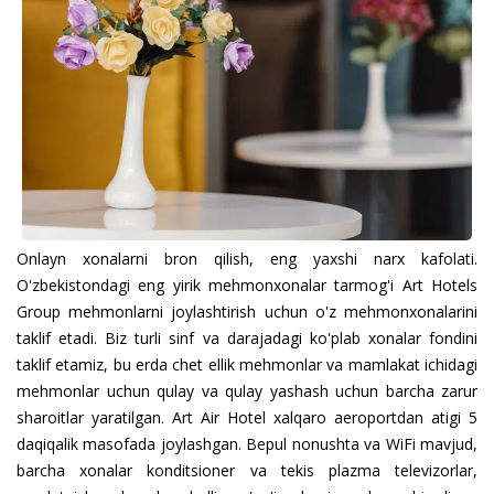
Onlayn xonalarni bron qilish, eng yaxshi narx kafolati.
O'zbekistondagi eng yirik mehmonxonalar tarmog'i Art Hotels
Group mehmonlarni joylashtirish uchun o'z mehmonxonalarini
taklif etadi. Biz turli sinf va darajadagi ko'plab xonalar fondini
taklif etamiz, bu erda chet ellik mehmonlar va mamlakat ichidagi
mehmonlar uchun qulay va qulay yashash uchun barcha zarur
sharoitlar yaratilgan. Art Air Hotel xalqaro aeroportdan atigi 5
daqiqalik masofada joylashgan. Bepul nonushta va WiFi mavjud,
barcha xonalar konditsioner va tekis plazma televizorlar,