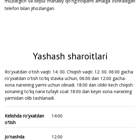
muzlatgich va bepul mahalliy qo'ng'iroqlarni amalga oshiradigan
telefon bilan jihozlangan.
Yashash sharoitlari
Ro'yxatdan o'tish vaqti: 14: 00. Chiqish vaqti: 12: 00. 06:00 gacha
ro'yxatdan o'tish to'liq stavka uchun, 06:00 dan 12:00 gacha-
xona narxining yarmi uchun olinadi. 18:00 dan oldin kech chiqish
xonaning to'liq narxi tufayli soat 18:00 dan keyin xona narxining
yarmidan olib tashlanadi.
Kelishda ro'yxatdan
14:00
o'tish
Jo'nashda
12:00