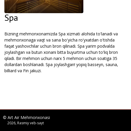
Spa
Bizning mehmonxonamizda Spa xizmati alohida to'lanadi va
mehmonxonaga vaqt va sana bo'yicha ro'yxatdan o'tishda
faqat yashovchilar uchun bron qilinadi. Spa yarim podvalda
joylashgan va butun xonani bitta buyurtma uchun to'liq bron
qiladi. Bir mehmon uchun narx 5 mehmon uchun soatiga 35
dollardan boshlanadi. Spa joylashgan! yopiq basseyn, sauna,
billiard va Fin jakuzi.
© Art Air Mehmonxonasi
2026, Rasmiy veb-sayt