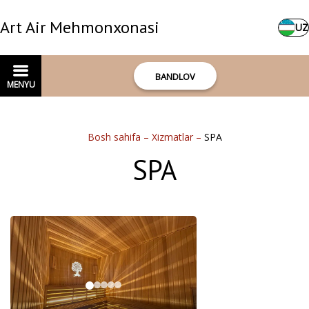
Art Air Mehmonxonasi
UZ
BANDLOV
MENYU
Bosh sahifa
–
Xizmatlar
–
SPA
SPA